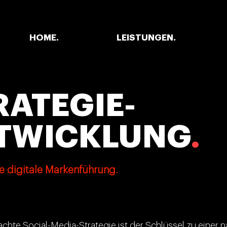
HOME.
LEISTUNGEN.
RATEGIE-
TWICKLUNG
.
he digitale Markenführung.
chte Social-Media-Strategie ist der Schlüssel zu einer n