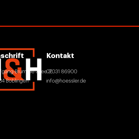
schrift
Kontakt
fgang-Brumme-Allee 3,
07031 86900
34 Böblingen
info@hoessler.de